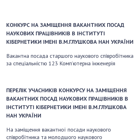
Докторантура
Науково-методична рада
КОНТАКТИ
КОНКУРС НА ЗАМІЩЕННЯ ВАКАНТНИХ ПОСАД
НАУКОВИХ ПРАЦІВНИКІВ В ІНСТИТУТІ
ЗАХОДИ
КІБЕРНЕТИКИ ІМЕНІ В.М.ГЛУШКОВА НАН УКРАЇНИ
НОВИНИ
Вакантна посада старшого наукового співробітника
100-РІЧЧЯ ВІД ДНЯ НАРОДЖЕННЯ В.М.
за спеціальністю 123 Комп’ютерна інженерія
ГЛУШКОВА
ПЕРЕЛІК УЧАСНИКІВ КОНКУРСУ НА ЗАМІЩЕННЯ
ВАКАНТНИХ ПОСАД НАУКОВИХ ПРАЦІВНИКІВ В
ІНСТИТУТІ КІБЕРНЕТИКИ ІМЕНІ В.М.ГЛУШКОВА
НАН УКРАЇНИ
На заміщення вакантної посади наукового
співробітника та молодшого наукового