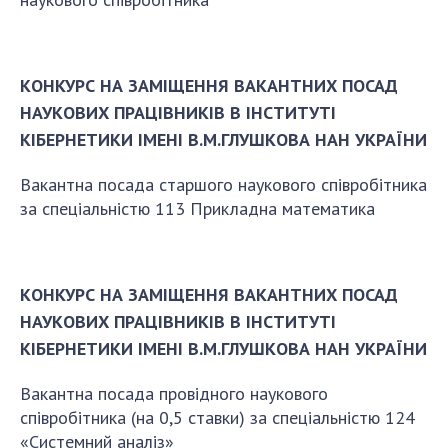
Напрямки дослідження
Проекти
Найважливіші результати
КОНКУРС НА ЗАМІЩЕННЯ ВАКАНТНИХ ПОСАД
НАУКОВИХ ПРАЦІВНИКІВ В ІНСТИТУТІ
ПІДРОЗДІЛИ
КІБЕРНЕТИКИ ІМЕНІ В.М.ГЛУШКОВА НАН УКРАЇНИ
Відділення математичної кібернетики та
Вакантна посада старшого наукового співробітника
системного аналізу
за спеціальністю 113 Прикладна математика
Відділення комп'ютерних засобів і систем
Науково-організаційні та допоміжні підрозділи
Співробітники
КОНКУРС НА ЗАМІЩЕННЯ ВАКАНТНИХ ПОСАД
НАУКОВИХ ПРАЦІВНИКІВ В ІНСТИТУТІ
АСПІРАНТУРА
КІБЕРНЕТИКИ ІМЕНІ В.М.ГЛУШКОВА НАН УКРАЇНИ
Абітуруєнтам
Вакантна посада провідного наукового
Документи
співробітника (на 0,5 ставки) за спеціальністю 124
Аспірантура
«Системний аналіз»