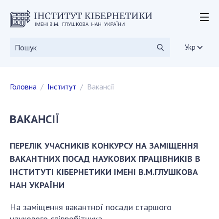
ІНСТИТУТ
Історія інституту
Укр
Статутні документи
Дирекція
Головна
Інститут
Вакансії
Вчена рада
Наукові ради
Дисертаційні ради
ВАКАНСІЇ
Наукові видання
СКІТ
ПЕРЕЛІК УЧАСНИКІВ КОНКУРСУ НА ЗАМІЩЕННЯ
Вакансії
ВАКАНТНИХ ПОСАД НАУКОВИХ ПРАЦІВНИКІВ В
Державні закупівлі
ІНСТИТУТІ КІБЕРНЕТИКИ ІМЕНІ В.М.ГЛУШКОВА
Громадські організації
НАН УКРАЇНИ
ДОСЛІДЖЕННЯ
На заміщення вакантної посади старшого
наукового співробітника