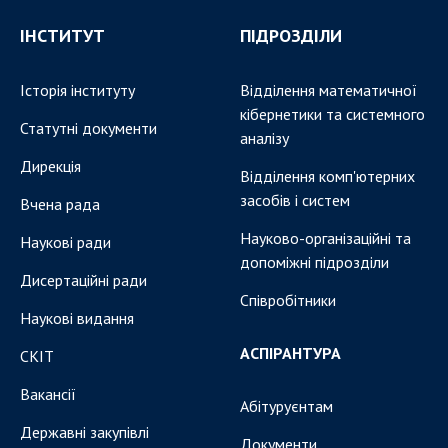
ІНСТИТУТ
ПІДРОЗДІЛИ
Історія інституту
Відділення математичної
кібернетики та системного
Статутні документи
аналізу
Дирекція
Відділення комп'ютерних
засобів і систем
Вчена рада
Науково-організаційні та
Наукові ради
допоміжні підрозділи
Дисертаційні ради
Співробітники
Наукові видання
АСПІРАНТУРА
СКІТ
Вакансії
Абітуруєнтам
Державні закупівлі
Документи