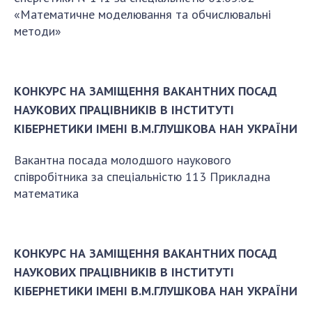
Напрямки дослідження
«Математичне моделювання та обчислювальні
Проекти
методи»
Найважливіші результати
КОНКУРС НА ЗАМІЩЕННЯ ВАКАНТНИХ ПОСАД
ПІДРОЗДІЛИ
НАУКОВИХ ПРАЦІВНИКІВ В ІНСТИТУТІ
Відділення математичної кібернетики та
КІБЕРНЕТИКИ ІМЕНІ В.М.ГЛУШКОВА НАН УКРАЇНИ
системного аналізу
Відділення комп'ютерних засобів і систем
Вакантна посада молодшого наукового
співробітника за спеціальністю 113 Прикладна
Науково-організаційні та допоміжні підрозділи
математика
Співробітники
АСПІРАНТУРА
КОНКУРС НА ЗАМІЩЕННЯ ВАКАНТНИХ ПОСАД
Абітуруєнтам
НАУКОВИХ ПРАЦІВНИКІВ В ІНСТИТУТІ
Документи
КІБЕРНЕТИКИ ІМЕНІ В.М.ГЛУШКОВА НАН УКРАЇНИ
Аспірантура