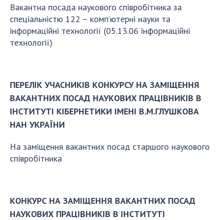
Докторантура
Вакантна посада наукового співробітника за
Науково-методична рада
спеціальністю 122 – комп’ютерні науки та
інформаційні технології (05.13.06 інформаційні
КОНТАКТИ
технології)
ЗАХОДИ
НОВИНИ
ПЕРЕЛІК УЧАСНИКІВ КОНКУРСУ НА ЗАМІЩЕННЯ
ВАКАНТНИХ ПОСАД НАУКОВИХ ПРАЦІВНИКІВ В
100-РІЧЧЯ ВІД ДНЯ НАРОДЖЕННЯ В.М.
ГЛУШКОВА
ІНСТИТУТІ КІБЕРНЕТИКИ ІМЕНІ В.М.ГЛУШКОВА
НАН УКРАЇНИ
На заміщення вакантних посад старшого наукового
співробітника
КОНКУРС НА ЗАМІЩЕННЯ ВАКАНТНИХ ПОСАД
НАУКОВИХ ПРАЦІВНИКІВ В ІНСТИТУТІ