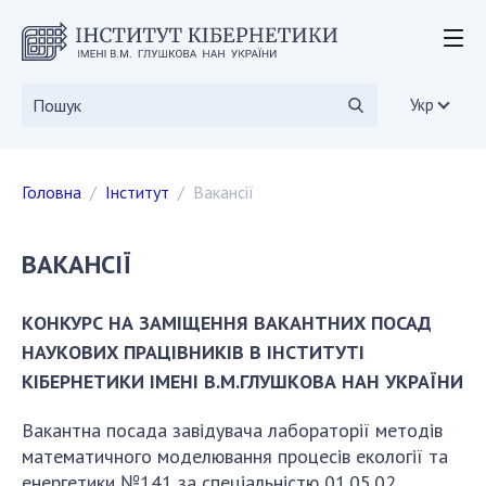
ІНСТИТУТ
Історія інституту
Укр
Статутні документи
Дирекція
Головна
Інститут
Вакансії
Вчена рада
Наукові ради
Дисертаційні ради
ВАКАНСІЇ
Наукові видання
СКІТ
КОНКУРС НА ЗАМІЩЕННЯ ВАКАНТНИХ ПОСАД
Вакансії
НАУКОВИХ ПРАЦІВНИКІВ В ІНСТИТУТІ
Державні закупівлі
КІБЕРНЕТИКИ ІМЕНІ В.М.ГЛУШКОВА НАН УКРАЇНИ
Громадські організації
Вакантна посада завідувача лабораторії методів
ДОСЛІДЖЕННЯ
математичного моделювання процесів екології та
енергетики №141 за спеціальністю 01.05.02