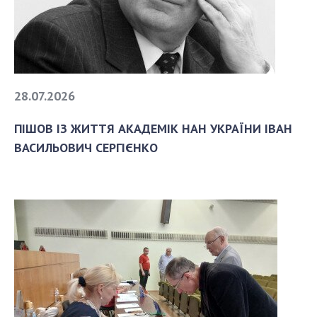
Докторантура
Науково-методична рада
КОНТАКТИ
ЗАХОДИ
28.07.2026
НОВИНИ
ПІШОВ ІЗ ЖИТТЯ АКАДЕМІК НАН УКРАЇНИ ІВАН
100-РІЧЧЯ ВІД ДНЯ НАРОДЖЕННЯ В.М.
ВАСИЛЬОВИЧ СЕРГІЄНКО
ГЛУШКОВА