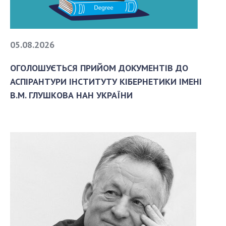
Напрямки дослідження
Проекти
Найважливіші результати
05.08.2026
ПІДРОЗДІЛИ
ОГОЛОШУЄТЬСЯ ПРИЙОМ ДОКУМЕНТІВ ДО
АСПІРАНТУРИ ІНСТИТУТУ КІБЕРНЕТИКИ ІМЕНІ
Відділення математичної кібернетики та
В.М. ГЛУШКОВА НАН УКРАЇНИ
системного аналізу
Відділення комп'ютерних засобів і систем
Науково-організаційні та допоміжні підрозділи
Співробітники
АСПІРАНТУРА
Абітуруєнтам
Документи
Аспірантура