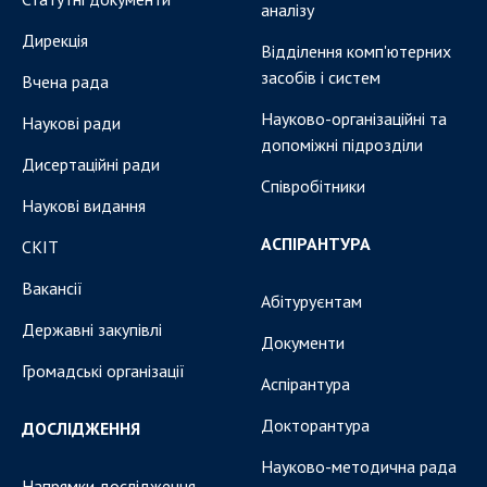
аналізу
Дирекція
Відділення комп'ютерних
засобів і систем
Вчена рада
Науково-організаційні та
Наукові ради
допоміжні підрозділи
Дисертаційні ради
Співробітники
Наукові видання
АСПІРАНТУРА
СКІТ
Вакансії
Абітуруєнтам
Державні закупівлі
Документи
Громадські організації
Аспірантура
Докторантура
ДОСЛІДЖЕННЯ
Науково-методична рада
Напрямки дослідження