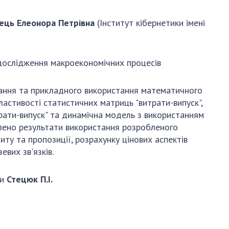
ець
Елеонора Петрівна
(Інститут кібернетики імені
 дослідження макроекономічних процесів
ання та прикладного використання математичного
ОДЖЕННЯ В.М. ГЛУШКОВА
ластивості статистичних матриць "витрати-випуск",
рати-випуск" та динамічна модель з використанням
влено результати використання розробленого
ту та пропозиції, розрахунку цінових аспектів
вих зв'язків.
ни
Стецюк П
.
І
.