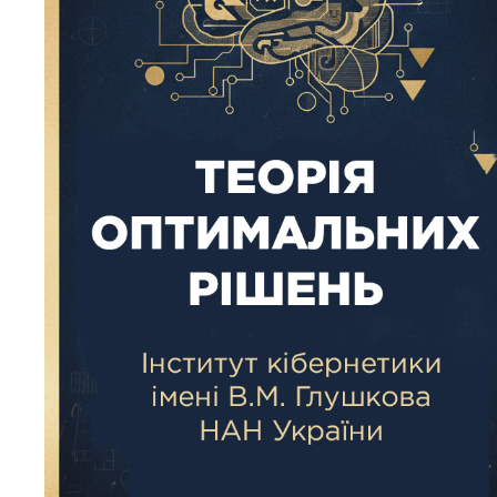
Громадськ
ДОСЛІД
Напрямк
Проекти
Найважли