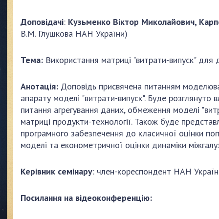
і організації
Науково-методична рада
Доповідачі
:
Кузьменко Віктор Миколайович,
Карп
ЖЕННЯ
КОНТАКТИ
В.М. Глушкова НАН України)
и дослідження
ЗАХОДИ
Тема:
Використання матриці "витрати-випуск" для
НОВИНИ
віші результати
Анотація:
Доповідь присвячена питанням моделюв
100-РІЧЧЯ ВІД ДНЯ НАР
апарату моделі "витрати-випуск". Буде розглянуто в
питання агрегування даних, обмеження моделі "вит
матриці продукти-технології. Також буде предста
програмного забезпечення до класичної оцінки попи
моделі та економетричної оцінки динаміки міжгалузе
Керівник семінар
у
: член-кореспондент НАН Украї
Посилання на
відеоконференцію
: