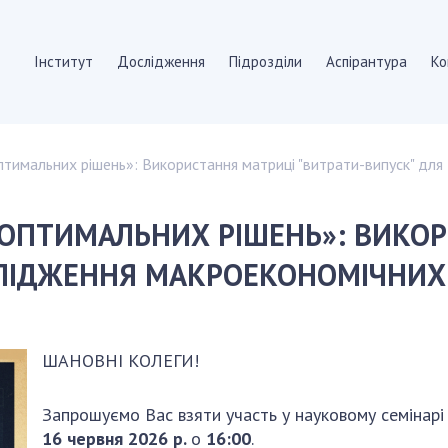
Інститут
Дослідження
Підрозділи
Аспірантура
Ко
Т
ПІДРОЗДІЛИ
птимальних рішень»: Використання матриці "витрати-випуск" дл
нституту
Відділення математичної 
 документи
Відділення комп'ютерних 
 ОПТИМАЛЬНИХ РІШЕНЬ»: ВИКО
я
Науково-організаційні та 
да
Співробітники
СЛІДЖЕННЯ МАКРОЕКОНОМІЧНИХ
ради
АСПІРАНТУРА
ійні ради
видання
Абітуруєнтам
ШАНОВНІ КОЛЕГИ!
Документи
Аспірантура
Запрошуємо Вас взяти участь у науковому семінарі 
 закупівлі
Докторантура
1
6
червня
202
6
р.
о
16:00
.