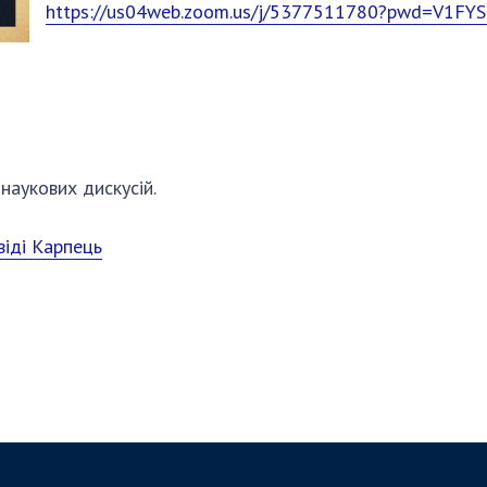
https://us04web.zoom.us/j/5377511780?pwd=V
наукових дискусій.
іді Карпець