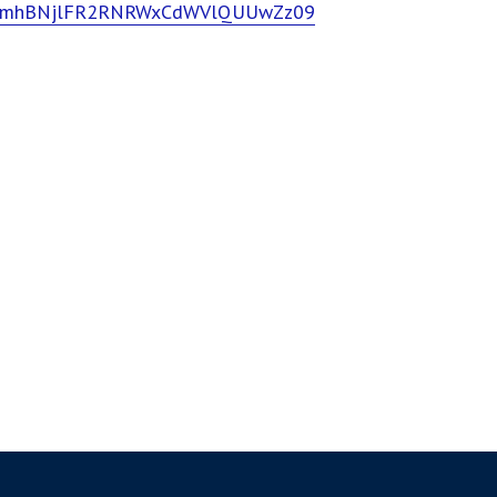
1FYSmhBNjlFR2RNRWxCdWVlQUUwZz09