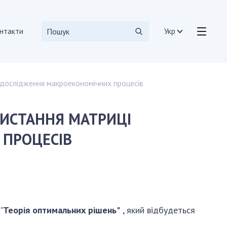
нтакти
Укр
я дослідження макроекономічних процесів
кібернетики та системного аналізу
засобів і систем
РИСТАННЯ МАТРИЦІ
допоміжні підрозділи
 ПРОЦЕСІВ
"
Теорія оптимальних рішень"
, який відбудеться