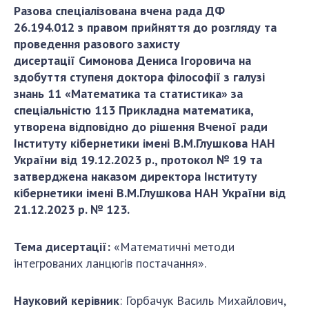
направления исследования
Разова спеціа
лізована вчена рада ДФ
26.194.012
з правом прийняття до розгляду та
проекты
проведення разового захисту
важнейшие результаты
дисертаці
ї
Симонова
Дениса
Ігоровича
на
здобуття ступеня доктора філософії з галузі
СКИТ
знань 11 «Математика та
статистика» за
спеціальністю 1
13
Прикладна
математика
,
научные подразделения
утворена відповідно до рішення Вченої ради
Отделение компьютерных средств и систем
Інституту кібернетики імені
В.М.Глушкова НАН
України від 19.12
.2023 р., протокол №
19
та
Научно-информационные подразделения
затверджена наказом директора Інституту
сотрудники
кібернетики імені
В.М.Глушкова НАН України від
ПОДРАЗДЕЛЕНИЯ
21.12
.2023 р. №
1
2
3
.
Абитуруентам
Тема дисертації:
«Математичні методи
Абитуруентам
інтегрованих ланцюгів постачання».
Абитуруентам
Абитуруентам
Науковий керівник
: Горбачук Василь Михайлович,