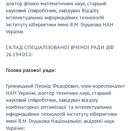
Абитуруентам
доктор фізико-математичних наук, старший
науковий співробітник, завідувач Відділу
Контакты
інтелектуальних інформаційних технологій
Інституту кібернетики імені В.М. Глушкова НАН
МЕРОПРІЯТИЯ
України.
Новости
CКЛАД СПЕЦІАЛІЗОВАНОЇ ВЧЕНОЇ РАДИ ДФ
100-ЛЕТИЕ СО ДНЯ РОЖДЕНИЯ В.М. ГЛУШКОВА
26.194.012
:
Голова разової ради:
Гуляницький Леонід Федорович, член-кореспондент
НАН України, доктор технічних наук, старший
науковий співробітник, завідувач відділу
комбінаторної оптимізації та інтелектуальних
інформаційних технологій Інституту кібернетики
імені В.М. Глушкова Національної академії наук
України;