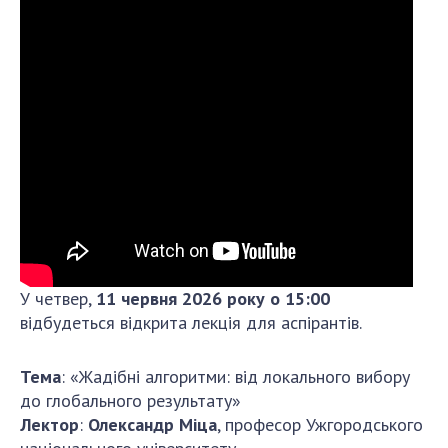
Напрямки дослідження
Проекти
Найважливіші результати
ПІДРОЗДІЛИ
Відділення математичної кібернетики та
системного аналізу
Відділення комп'ютерних засобів і систем
Науково-організаційні та допоміжні підрозділи
Співробітники
У четвер,
11 червня
2026
року о 15:00
відбудеться відкрита лекція
для аспірантів.
АСПІРАНТУРА
Абітуруєнтам
Тема
: «Жадібні алгоритми: від локального вибору
Документи
до глобального результату»
Лектор
Аспірантура
:
Олександр
Міца
, професор Ужгородського