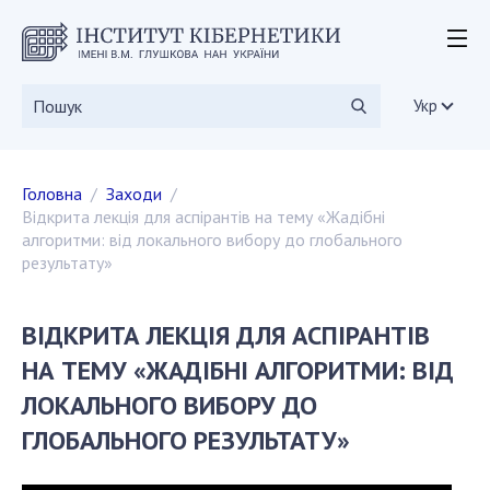
ІНСТИТУТ
Історія інституту
Укр
Статутні документи
Дирекція
Головна
Заходи
Вчена рада
Відкрита лекція для аспірантів на тему «Жадібні
Наукові ради
алгоритми: від локального вибору до глобального
Дисертаційні ради
результату»
Наукові видання
СКІТ
ВІДКРИТА ЛЕКЦІЯ ДЛЯ АСПІРАНТІВ
Вакансії
НА ТЕМУ «ЖАДІБНІ АЛГОРИТМИ: ВІД
Державні закупівлі
ЛОКАЛЬНОГО ВИБОРУ ДО
Громадські організації
ГЛОБАЛЬНОГО РЕЗУЛЬТАТУ»
ДОСЛІДЖЕННЯ