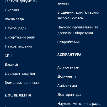
Статутні документи
аналізу
Дирекція
Відділення комп'ютерних
засобів і систем
Вчена рада
Науково-організаційні та
Наукові ради
допоміжні підрозділи
Дисертаційні ради
Співробітники
Наукові видання
АСПІРАНТУРА
СКІТ
Вакансії
Абітуруєнтам
Державні закупівлі
Документи
Громадські організації
Аспірантура
Докторантура
ДОСЛІДЖЕННЯ
Науково-методична рада