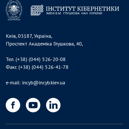
Напрямки дослідження
Проекти
Найважливіші результати
Київ, 03187, Україна,
ПІДРОЗДІЛИ
Проспект Академіка Глушкова, 40,
Відділення математичної кібернетики та
системного аналізу
Тел.
(+38) (044) 526-20-08
Відділення комп'ютерних засобів і систем
Факс
(+38) (044) 526-41-78
Науково-організаційні та допоміжні підрозділи
Співробітники
e-mail:
incyb@incyb.kiev.ua
АСПІРАНТУРА
Абітуруєнтам
Документи
Аспірантура