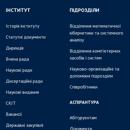
Докторантура
Науково-методична рада
ІНСТИТУТ
ПІДРОЗДІЛИ
КОНТАКТИ
Історія інституту
Відділення математичної
кібернетики та системного
ЗАХОДИ
Статутні документи
аналізу
НОВИНИ
Дирекція
Відділення комп'ютерних
засобів і систем
100-РІЧЧЯ ВІД ДНЯ НАРОДЖЕННЯ В.М.
Вчена рада
ГЛУШКОВА
Науково-організаційні та
Наукові ради
допоміжні підрозділи
Дисертаційні ради
Співробітники
Наукові видання
АСПІРАНТУРА
СКІТ
Вакансії
Абітуруєнтам
Державні закупівлі
Документи