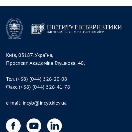
Напрямки дослідження
Проекти
Найважливіші результати
ПІДРОЗДІЛИ
Відділення математичної кібернетики та
Київ, 03187, Україна,
системного аналізу
Проспект Академіка Глушкова, 40,
Відділення комп'ютерних засобів і систем
Науково-організаційні та допоміжні підрозділи
Тел.
(+38) (044) 526-20-08
Співробітники
Факс
(+38) (044) 526-41-78
АСПІРАНТУРА
e-mail:
incyb@incyb.kiev.ua
Абітуруєнтам
Документи
Аспірантура