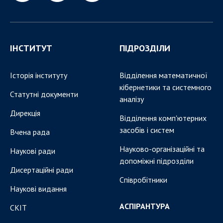
Докторантура
Науково-методична рада
КОНТАКТИ
ІНСТИТУТ
ПІДРОЗДІЛИ
ЗАХОДИ
Історія інституту
Відділення математичної
НОВИНИ
кібернетики та системного
Статутні документи
аналізу
100-РІЧЧЯ ВІД ДНЯ НАРОДЖЕННЯ В.М.
ГЛУШКОВА
Дирекція
Відділення комп'ютерних
засобів і систем
Вчена рада
Науково-організаційні та
Наукові ради
допоміжні підрозділи
Дисертаційні ради
Співробітники
Наукові видання
АСПІРАНТУРА
СКІТ