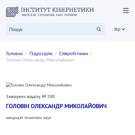
ІНСТИТУТ
Історія інституту
Укр
Статутні документи
Дирекція
Головна
Підрозділи
Cпівробітники
Вчена рада
Головін Олександр Миколайович
Наукові ради
Дисертаційні ради
Наукові видання
СКІТ
Вакансії
Завідувач відділу № 200
Державні закупівлі
ГОЛОВІН ОЛЕКСАНДР МИКОЛАЙОВИЧ
Громадські організації
кандидат технічних наук
ДОСЛІДЖЕННЯ