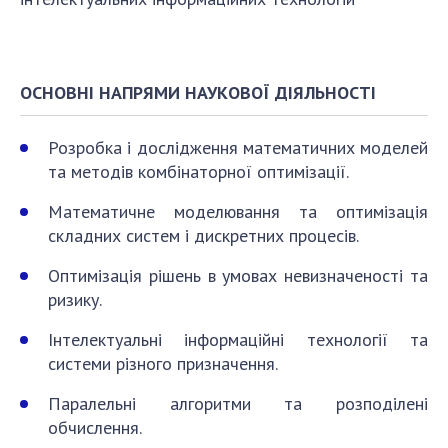
Абитуруентам
Контакты
ОСНОВНІ НАПРЯМИ НАУКОВОЇ ДІЯЛЬНОСТІ
МЕРОПРІЯТИЯ
Новости
Розробка і дослідження математичних моделей
та методів комбінаторної оптимізації.
100-ЛЕТИЕ СО ДНЯ РОЖДЕНИЯ В.М. ГЛУШКОВА
Математичне моделювання та оптимізація
складних систем і дискретних процесів.
Оптимізація рішень в умовах невизначеності та
ризику.
Інтелектуальні інформаційні технології та
системи різного призначення.
Паралельні алгоритми та розподілені
обчислення.