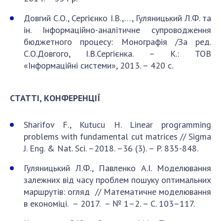
Довгий С.О., Сергієнко І.В.,…, Гуляницький Л.Ф. та
ін. Інформаційно-аналітичне супроводження
бюджетного процесу: Монографія /За ред.
С.О.Довгого, І.В.Сергієнка. – К.: ТОВ
«Інформаційні системи», 2013. – 420 с.
СТАТТІ, КОНФЕРЕНЦІЇ
Sharifov F., Kutucu H. Linear programming
problems with fundamental cut matrices // Sigma
J. Eng. & Nat. Sci. –2018. –36 (3). – P. 835-848.
Гуляницький Л.Ф., Павленко А.І. Моделювання
залежних від часу проблем пошуку оптимальних
маршрутів: огляд // Математичне моделювання
в економіці. – 2017. – № 1–2. – С. 103–117.