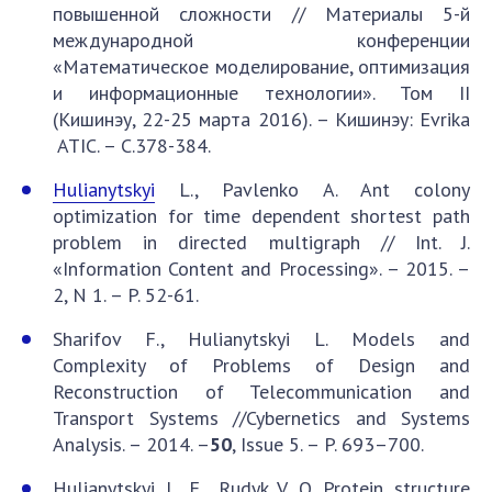
повышенной сложности // Материалы 5-й
международной конференции
«Математическое моделирование, оптимизация
и информационные технологии». Том ІІ
(Кишинэу, 22-25 марта 2016). – Кишинэу: Evrika
ATIC. – С.378-384.
Hulianytskyi
L., Pavlenko A. Ant colony
optimization for time dependent shortest path
problem in directed multigraph // Int. J.
«Information Content and Processing». – 2015. –
2, N 1. – P. 52-61.
Sharifov F., Hulianytskyi L. Models and
Complexity of Problems of Design and
Reconstruction of Telecommunication and
Transport Systems //Cybernetics and Systems
Analysis. – 2014. –
50
, Issue 5. – P. 693–700.
Hulianytskyi L. F., Rudyk V. O. Protein structure