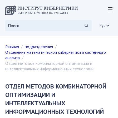
ОБ ИНСТИТУТЕ
мероприятия
Рус
уставные документы
дирекция
Главная
подразделения
Ученый совет
Отделение математической кибернетики и системного
ученые советы
анализа
диссертационные советы
Отдел методов комбинаторной оптимизации и
интеллектуальных информационных технологий
Научные издания
СКИТ
вакансии
ОТДЕЛ МЕТОДОВ КОМБИНАТОРНОЙ
государственные закупки
ОПТИМИЗАЦИИ И
общественные организации
ИНТЕЛЛЕКТУАЛЬНЫХ
ИССЛЕДОВАНИЯ
ИНФОРМАЦИОННЫХ ТЕХНОЛОГИЙ