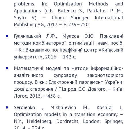
problems. In: Optimization Methods and
Applications (eds. Butenko S., Pardalos P. M.,
Shylo V.). – Cham: Springer International
Publishing AG, 2017. – P. 239–250.
Гуляницький Л.Ф., Мулеса О.Ю. Прикладні
методи комбінаторної оптимізації: навч. посіб.
– К.: Видавничо-поліграфічний центр «Київський
університет», 2016. – 142 с.
Математичні моделі та методи інформаційно-
аналітичного супроводу законотворчого
процесу. В кн.: Електронний парламент України:
досвід створення / Під ред. С.О. Довгого. – Київ:
Логос, 2015. – 458 с.
Sergienko , Mikhalevich M., Koshlai L.
Optimization models in a transition economy. –
N.Y., Heidelberg, Dordrecht, London: Springer,
2014. – 334 р.