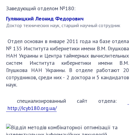
направления исследования
Заведующий отделом №180:
проекты
Гуляницкий Леонид Федорович
важнейшие результаты
Доктор технических наук, старший научный сотрудник
СКИТ
Отдел основан в январе 2011 года на базе отдела
№ 135 Института кибернетики имени В.М. Глушкова
научные подразделения
НАН Украины и Центра таймерных вычислительных
Отделение компьютерных средств и систем
систем Института кибернетики имени В.М.
Глушкова НАН Украины. В отделе работают 20
Научно-информационные подразделения
сотрудников, среди них - 2 доктора и 5 кандидатов
сотрудники
наук.
ПОДРАЗДЕЛЕНИЯ
специализированный сайт отдела:
Абитуруентам
http://icyb180.org.ua/
Абитуруентам
Абитуруентам
Абитуруентам