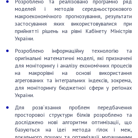
Розроблено та реалізовано програмно ряд
моделей і методів середньострокового
макроекономічного прогнозування, результати
застосування яких використовувалися при
прийнятті рішень на рівні Кабінету Міністрів
України.
Розроблено інформаційну технологію та
оригінальні математичні моделі, які призначені
для моніторингу і аналізу економічних процесів
на макрорівні на основі використання
агрегованих та інтегральних індексів, зокрема,
для моніторингу бюджетної сфери у регіонах
України.
Для розв`язання проблем передбачення
просторової структури білків розроблено та
досліджено нові алгоритми оптимізації, що
базуються на ідеї метода гілок і меж,
локального пошуку та оптимізації мурашиними