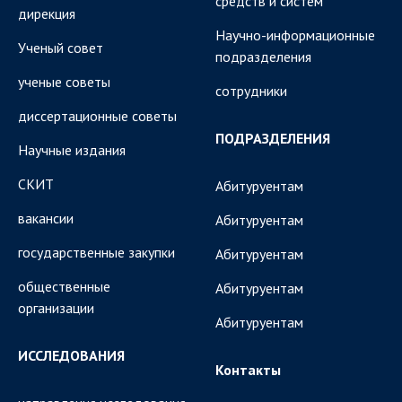
средств и систем
дирекция
Научно-информационные
Ученый совет
подразделения
ученые советы
сотрудники
диссертационные советы
ПОДРАЗДЕЛЕНИЯ
Научные издания
СКИТ
Абитуруентам
вакансии
Абитуруентам
государственные закупки
Абитуруентам
общественные
Абитуруентам
организации
Абитуруентам
ИССЛЕДОВАНИЯ
Контакты