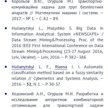
Корольов В.Ю., Огурцов М.І. Транспортно-
комунікаційна задача для груп безпілотних
апаратів // Математичні машини і системи. –
2017. – № 1. – С. 82 – 89.
Hulianytskyi L., Malyshko S. Big Data in
Information Analytical System «NEWSCAPE» /
Data Stream Mining&Processing. Proc. of the
2016 IEEE First International Conference on Data
Stream Mining&Processing (23-27 August 2016,
Lviv, Ukraine). – Lviv, 2016. – P. 382–386
Hulianytskyi
L. F.,
Riasna
I. I. Automatic
classification method based on a fuzzy similarity
relation // Cybernetics and Systems Analysis. –
2016. –
52
, N 1. – P. 30-37.
Ходзинский А.Н., Огурцов М.И. Разработка и
исследование алгоритмов комбинаторной
оптимизации для транспортной задачи