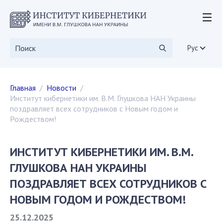
ОБ ИНСТИТУТЕ
мероприятия
Рус
уставные документы
дирекция
Главная
Новости
Ученый совет
Институт кибернетики им. В.М. Глушкова НАН Украины
ученые советы
поздравляет всех сотрудников с Новым годом и
диссертационные советы
Рождеством!
Научные издания
СКИТ
ИНСТИТУТ КИБЕРНЕТИКИ ИМ. В.М.
вакансии
ГЛУШКОВА НАН УКРАИНЫ
государственные закупки
ПОЗДРАВЛЯЕТ ВСЕХ СОТРУДНИКОВ С
общественные организации
НОВЫМ ГОДОМ И РОЖДЕСТВОМ!
ИССЛЕДОВАНИЯ
25.12.2025