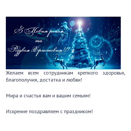
направления исследования
проекты
важнейшие результаты
СКИТ
научные подразделения
Отделение компьютерных средств и систем
Научно-информационные подразделения
Желаем всем сотрудникам крепкого здоровья,
сотрудники
благополучия, достатка и любви!
ПОДРАЗДЕЛЕНИЯ
Мира и счастья вам и вашим семьям!
Абитуруентам
Абитуруентам
Искренне поздравляем с праздником!
Абитуруентам
Абитуруентам