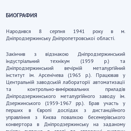
Абитуруентам
БИОГРАФИЯ
Контакты
МЕРОПРІЯТИЯ
Народився 8 серпня 1941 року в м.
Дніпродзержинську Дніпропетровської області.
Новости
100-ЛЕТИЕ СО ДНЯ РОЖДЕНИЯ В.М. ГЛУШКОВА
Закінчив з відзнакою Дніпродзержинський
індустріальний технікум (1959 р.) та
Дніпродзержинський вечірній металургійний
інститут ім. Арсенічева (1965 р.). Працював у
Центральній заводській лабораторії автоматизації
та контрольно-вимірювальних приладів
Дніпродзержинського металургійного заводу ім.
Дзержинського (1959-1967 рр.). Брав участь у
перших в Європі дослідах з дистанційного
управління з Києва повалкою бесемерівського
конвертора в Дніпродзержинську на заданому