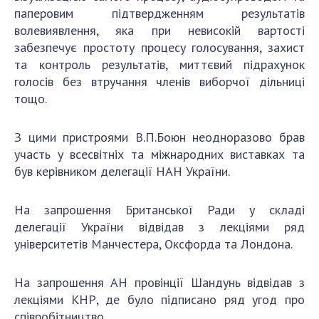
паперовим підтвердженням результатів
волевиявлення, яка при невисокій вартості
забезпечує простоту процесу голосування, захист
та контроль результатів, миттєвий підрахунок
голосів без втручання членів виборчої дільниці
тощо.
З цими пристроями В.П.Боюн неодноразово брав
участь у всесвітніх та міжнародних виставках та
був керівником делегації НАН України.
На запрошення Британської Ради у складі
делегації України відвідав з лекціями ряд
університетів Манчестера, Оксфорда та Лондона.
На запрошення АН провінції Шандунь відвідав з
лекціями КНР, де було підписано ряд угод про
співробітництво.